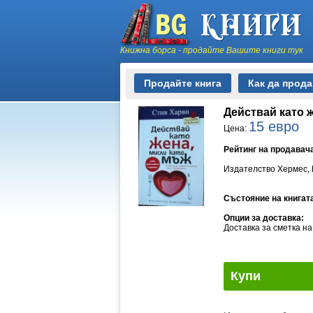
Книжна борса - продайте Вашите книги тук
Продайте книга
Как да прод
Действай като 
15 евро
Цена:
Рейтинг на продавач
Издателство Хермес, П
Състояние на книгат
Опции за доставка:
Доставка за сметка н
Купи