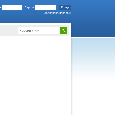
а
Парола
Забравена парола »