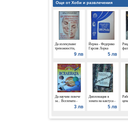
Още от Хоби и развлечения
Да излекуваме
Йерма - Федерико
Риц
тревожността,
Гарсия Лорка
фал
депресията и стреса
бан
9 лв
5 лв
- Давид Серван-
Пол
Шрайбер
Да научим повече
Дипломация в
Раб
за... Вселената -
зоната на кактуса -
цена
Франсис Дейвис
Богомил Герасимов
Кар
3 лв
5 лв