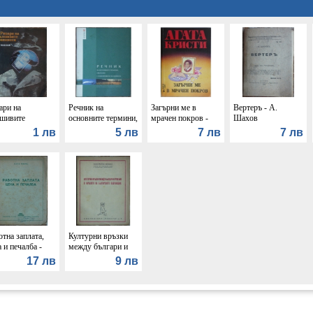
ари на
Речник на
Загърни ме в
Вертеръ - А.
шивите
основните термини,
мрачен покров -
Шахов
кноти - Георги
свързани с
Агата Кристи
1 лв
5 лв
7 лв
7 лв
ской
изменението на
климата
отна заплата,
Културни връзки
 и печалба -
между българи и
л Маркс
румъни в началото
17 лв
9 лв
на българското
възраждане -
Константин Велики