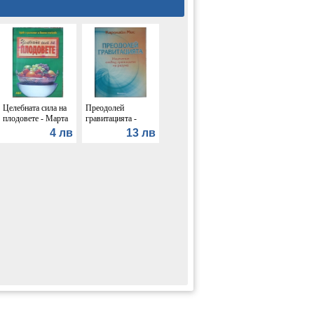
Целебната сила на
Преодолей
плодовете - Марта
гравитацията -
Ленчева
Каролайн Мис
4 лв
13 лв