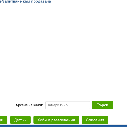
/запитване към продавача »
Търсене на книги:
ци
Детски
Хоби и развлечения
Списания