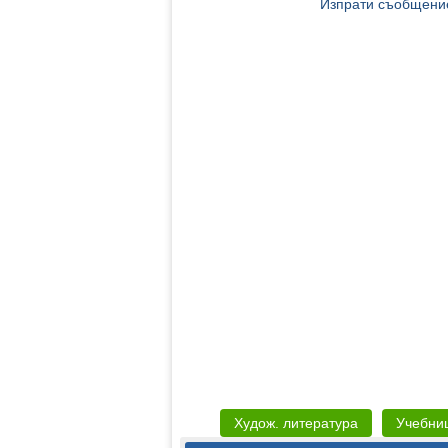
Изпрати съобщение
Худож. литература
Учебни