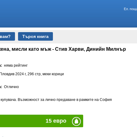
Ел. пощ
авам?
Търся книга
жена, мисли като мъж - Стив Харви, Динийн Милнър
а:
няма рейтинг
ловдив 2024 г, 296 стр, меки корици
а:
Отлично
а купувача. Възможност за лично предаване в рамките на София
15 евро