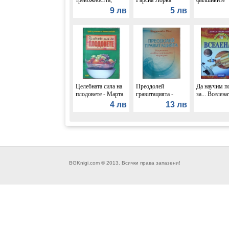
депресията и стреса
банкноти - Г
9 лв
5 лв
- Давид Серван-
Полской
Шрайбер
Целебната сила на
Преодолей
Да научим п
плодовете - Марта
гравитацията -
за... Вселена
Ленчева
Каролайн Мис
Франсис Дей
4 лв
13 лв
BGKnigi.com © 2013. Всички права запазени!