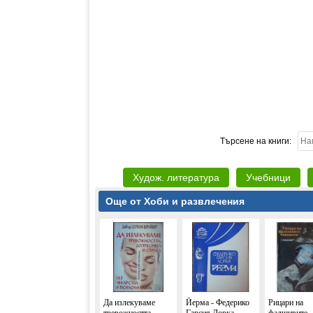
Търсене на книги:
Худож. литература
Учебници
Още от Хоби и развлечения
Да излекуваме
Йерма - Федерико
Рицари на
тревожността,
Гарсия Лорка
фалшивите