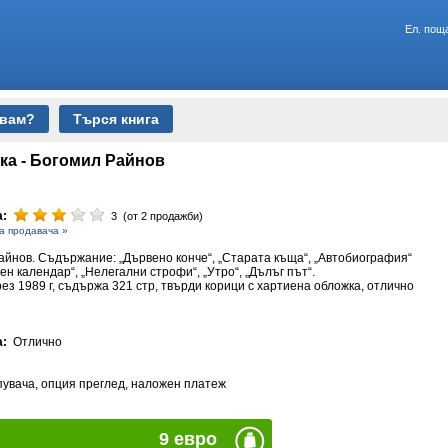
Ел. пощ
авам?
Търся книга
ка - Богомил Райнов
а:
3 (от 2 продажби)
а продавача »
айнов. Съдържание: „Дървено конче“, „Старата къща“, „Автобиография“
ен календар“, „Нелегални строфи“, „Утро“, „Дълъг път“.
ез 1989 г, съдържа 321 стр, твърди корици с хартиена обложка, отлично
а:
Отлично
упувача, опция преглед, наложен платеж
9 евро