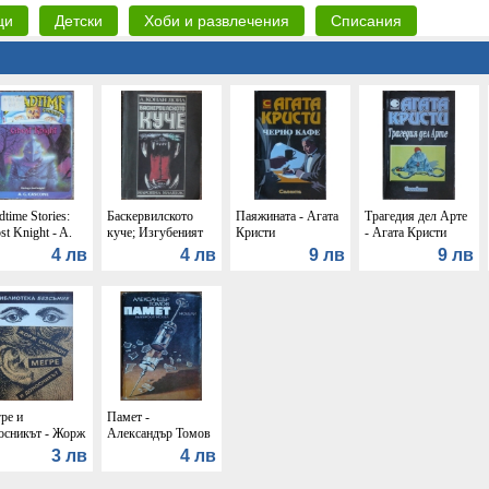
ци
Детски
Хоби и развлечения
Списания
time Stories:
Баскервилското
Паяжината - Агата
Трагедия дел Арте
st Knight - A.
куче; Изгубеният
Кристи
- Агата Кристи
Cascone
свят - Артър Конан
4 лв
4 лв
9 лв
9 лв
Дойл
ре и
Памет -
осникът - Жорж
Александър Томов
енон
3 лв
4 лв