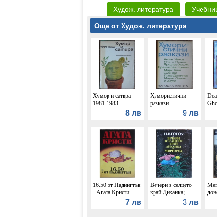
Худож. литература
Учебни
Още от Худож. литература
Хумор и сатира
Хумористични
Dead
1981-1983
разкази
Gho
G. 
8 лв
9 лв
16.50 от Падингтън
Вечери в селцето
Мег
- Агата Кристи
край Диканка;
дон
Миргород -
Сим
7 лв
3 лв
Николай В. Гогол