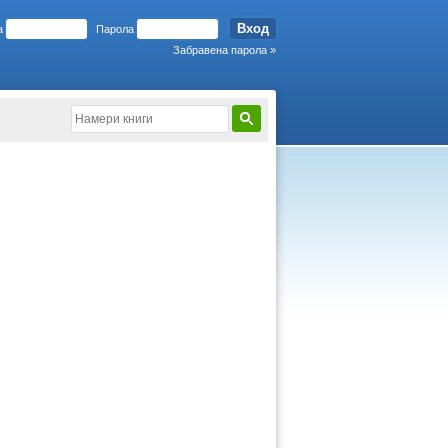
а
Парола
Забравена парола »