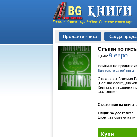
Книжна борса - продайте Вашите книги тук
Продайте книга
Как да прод
Стъпки по пясъ
9 евро
Цена:
Рейтинг на продавач
Виж повече за рейтинга н
Стихове от Богомил Р
„Военна есен“, „Любов
Книгата е издадена пр
състояние.
Състояние на книгат
Опции за доставка:
Еконт, за сметка на к
Купи