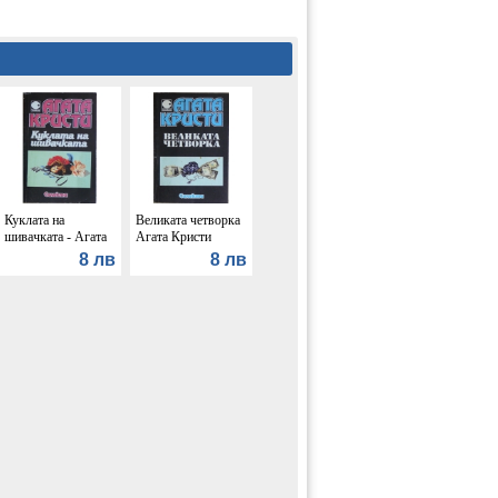
Куклата на
Великата четворка
шивачката - Агата
Агата Кристи
Кристи
8 лв
8 лв