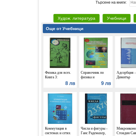
Търсене на книги:
Худож. литература
Учебници
Още от Учебници
Физика для всех.
Справочник по
Адсорбция -
Книга 3:
физика и
Димитър
Электроны - А. И.
астрономия -
Клисурски
8 лв
9 лв
Китайгородский
Боряна Дачева
Милкоева, Дачо
Стоянов Беев
Коммутация в
Числа и фигуры -
Микроиконо
системах и сетях
Ганс Радемахер,
Стоядин Сав