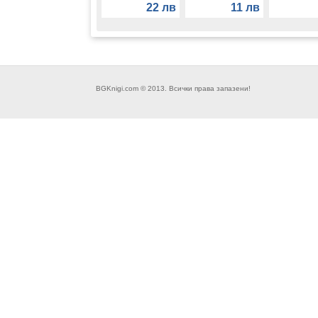
связи - А. Н.
Отто Теплиц
Екатерина
22 лв
11 лв
Берлин
Сотирова
BGKnigi.com © 2013. Всички права запазени!